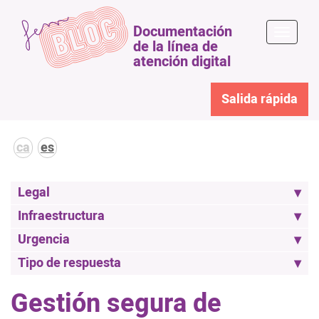
Documentación
Toggle
de la línea de
naviga
atención digital
Salida rápida
ca
es
Legal
Infraestructura
Urgencia
Tipo de respuesta
Gestión segura de