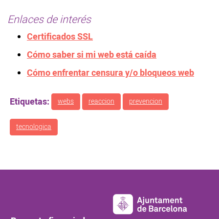
Enlaces de interés
Certificados SSL
Cómo saber si mi web está caída
Cómo enfrentar censura y/o bloqueos web
Etiquetas:
webs
reaccion
prevencion
tecnologica
Pie de página principal