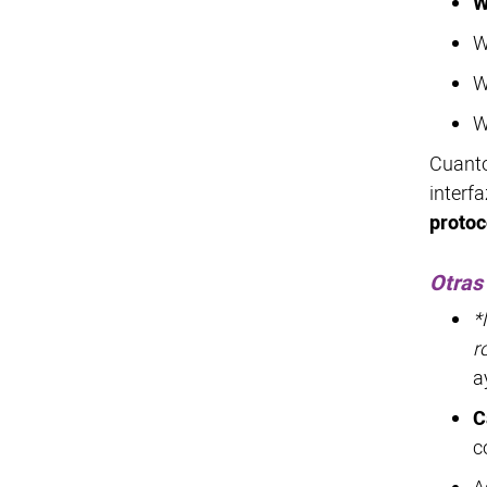
W
W
W
W
Cuanto
interf
proto
Otras
*
r
a
C
c