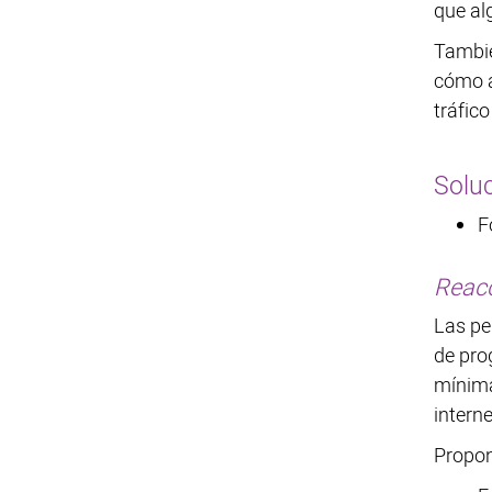
que alg
Tambié
cómo a
tráfico
Solu
F
Reacc
Las pe
de pro
mínima
intern
Propo