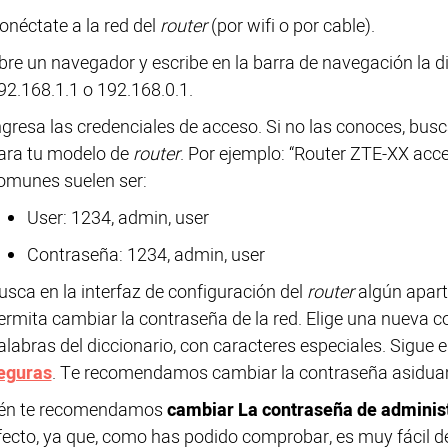
onéctate a la red del
router
(por wifi o por cable).
bre un navegador y escribe en la barra de navegación la di
92.168.1.1 o 192.168.0.1.
ngresa las credenciales de acceso. Si no las conoces, busc
ara tu modelo de
router
. Por ejemplo: “Router ZTE-XX acce
omunes suelen ser:
User: 1234, admin, user
Contraseña: 1234, admin, user
usca en la interfaz de configuración del
router
algún apart
ermita cambiar la contraseña de la red. Elige una nueva c
alabras del diccionario, con caracteres especiales. Sigue 
eguras
. Te recomendamos cambiar la contraseña asidua
én te recomendamos
cambiar La contraseña de adminis
fecto, ya que, como has podido comprobar, es muy fácil de