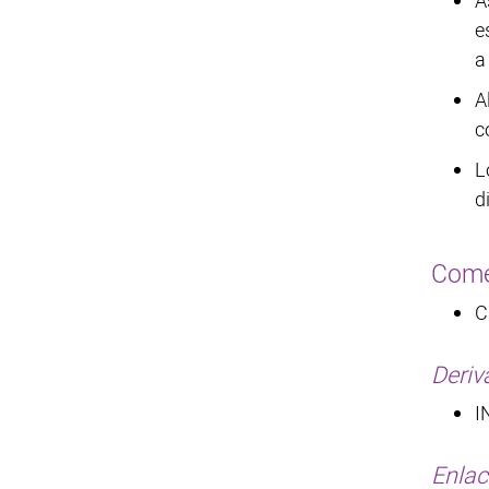
A
e
a
A
c
L
d
Come
C
Deriv
I
Enlac