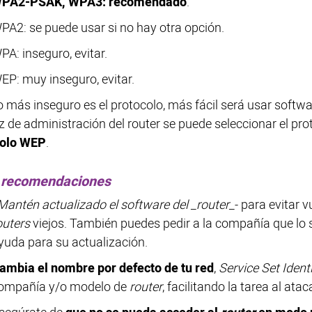
PA2-PSAK, WPA3: recomendado
.
PA2: se puede usar si no hay otra opción.
PA: inseguro, evitar.
EP: muy inseguro, evitar.
 más inseguro es el protocolo, más fácil será usar softwar
az de administración del router se puede seleccionar el pr
colo WEP
.
 recomendaciones
Mantén actualizado el software del _router_
- para evitar 
outers
viejos. También puedes pedir a la compañía que lo 
yuda para su actualización.
ambia el nombre por defecto de tu red
,
Service Set Identi
ompañía y/o modelo de
router
, facilitando la tarea al atac