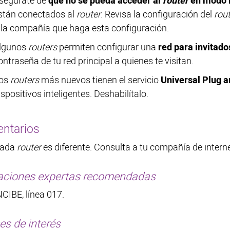
segúrate de
que no se pueda acceder al
router
en modo 
stán conectados al
router
. Revisa la configuración del
rout
 la compañía que haga esta configuración.
lgunos
routers
permiten configurar una
red para invitado
ontraseña de tu red principal a quienes te visitan.
os
routers
más nuevos tienen el servicio
Universal Plug a
ispositivos inteligentes. Deshabilítalo.
ntarios
ada
router
es diferente. Consulta a tu compañía de interne
aciones expertas recomendadas
NCIBE, línea 017.
es de interés