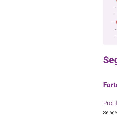
Se
Fort
Prob
Se ace