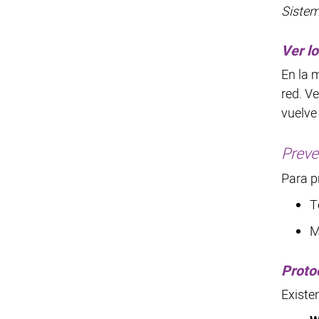
Siste
Ver l
En la 
red. Ve
vuelve
Preve
Para p
T
M
Proto
Existe