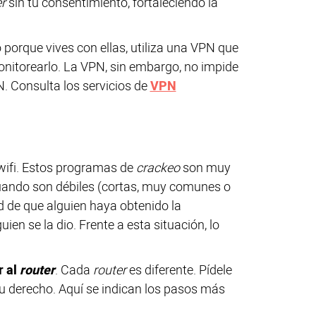
r
sin tu consentimiento, fortaleciendo la
o porque vives con ellas, utiliza una VPN que
onitorearlo. La VPN, sin embargo, no impide
. Consulta los servicios de
VPN
wifi. Estos programas de
crackeo
son muy
uando son débiles (cortas, muy comunes o
ad de que alguien haya obtenido la
ien se la dio. Frente a esta situación, lo
r al
router
. Cada
router
es diferente. Pídele
tu derecho. Aquí se indican los pasos más