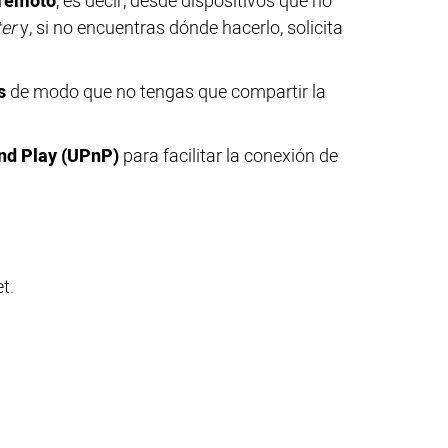
remoto
, es decir, desde dispositivos que no
er
y, si no encuentras dónde hacerlo, solicita
s
de modo que no tengas que compartir la
nd Play (UPnP)
para facilitar la conexión de
t.