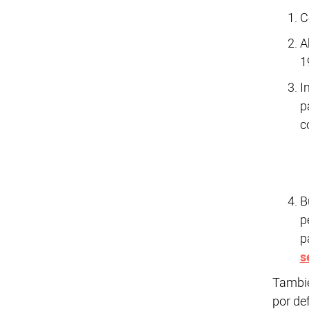
C
A
1
I
p
c
B
p
p
s
Tambi
por de