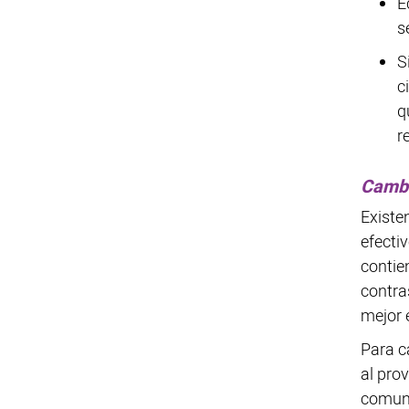
E
s
S
c
q
r
Cambi
Existe
efecti
contie
contras
mejor 
Para c
al pro
comun