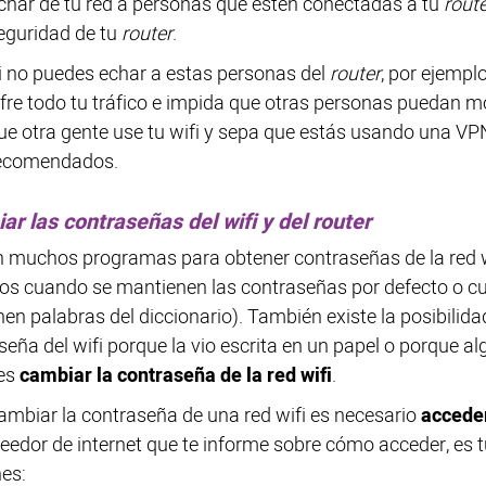
char de tu red a personas que estén conectadas a tu
route
eguridad de tu
router
.
i no puedes echar a estas personas del
router
, por ejempl
ifre todo tu tráfico e impida que otras personas puedan m
ue otra gente use tu wifi y sepa que estás usando una VPN
ecomendados.
ar las contraseñas del wifi y del
router
n muchos programas para obtener contraseñas de la red 
vos cuando se mantienen las contraseñas por defecto o c
nen palabras del diccionario). También existe la posibilid
eña del wifi porque la vio escrita en un papel o porque algu
es
cambiar la contraseña de la red wifi
.
ambiar la contraseña de una red wifi es necesario
accede
veedor de internet que te informe sobre cómo acceder, es 
es: