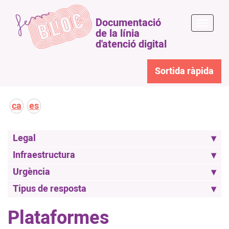
Documentació
Toggle
de la línia
naviga
d'atenció digital
Sortida ràpida
ca
es
Legal
Infraestructura
Urgència
Tipus de resposta
Plataformes