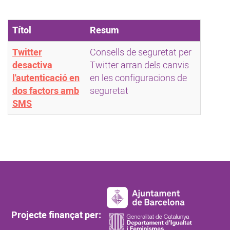
Títol
Resum
Twitter
Consells de seguretat per
desactiva
Twitter arran dels canvis
l'autenticació en
en les configuracions de
dos factors amb
seguretat
SMS
Peu de pàgina principal
Projecte finançat per: