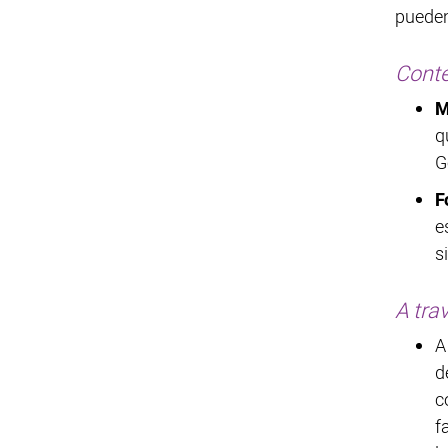
pueden
Conte
M
q
G
F
e
s
A tra
A
d
c
f