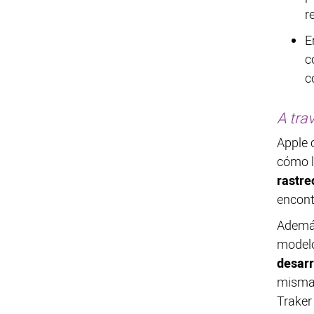
r
E
c
c
A tra
Apple 
cómo l
rastre
encont
Además
model
desarr
misma 
Traker