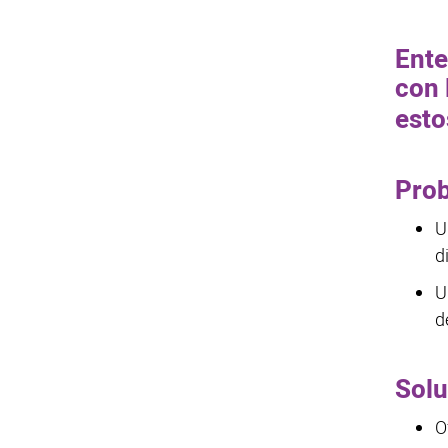
Ente
con 
esto
Pro
U
d
U
d
Solu
O