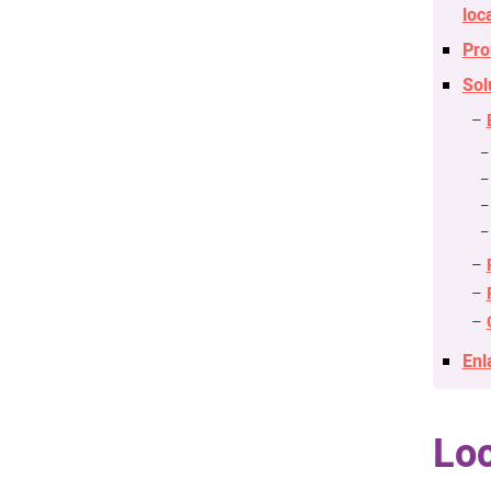
loc
Pro
Sol
Enl
Loc