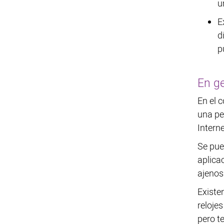
u
E
d
p
En ge
En el c
una pe
Interne
Se pue
aplicac
ajenos
Existe
reloje
pero t