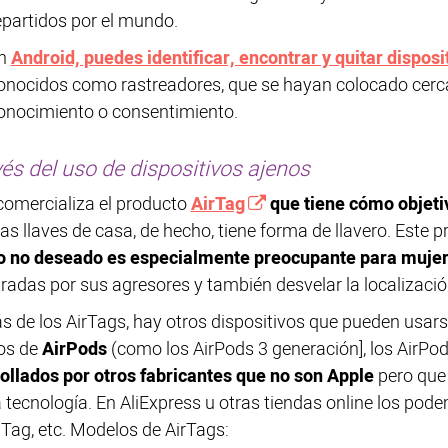
epartidos por el mundo.
n
Android, puedes identificar, encontrar y quitar disposi
onocidos como rastreadores, que se hayan colocado cerca d
onocimiento o consentimiento.
vés del uso de dispositivos ajenos
comercializa el producto
AirTag
que tiene cómo objetiv
as llaves de casa, de hecho, tiene forma de llavero. Este 
o no deseado es especialmente preocupante para mujer
radas por sus agresores y también desvelar la localizació
 de los AirTags, hay otros dispositivos que pueden usa
os de
AirPods
(como los AirPods 3 generación], los AirPo
ollados por otros fabricantes que no son Apple
pero que 
tecnología. En AliExpress u otras tiendas online los po
 Tag, etc. Modelos de AirTags: