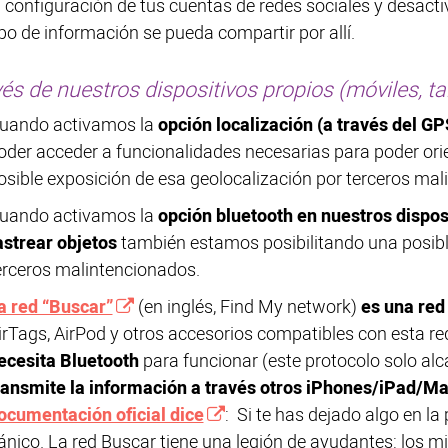
a configuración de tus cuentas de redes sociales y desacti
ipo de información se pueda compartir por allí.
vés de nuestros dispositivos propios (móviles, ta
uando activamos la
opción localización (a través del GP
oder acceder a funcionalidades necesarias para poder or
osible exposición de esa geolocalización por terceros mal
uando activamos la
opción bluetooth en nuestros dispos
astrear objetos
también estamos posibilitando una posibl
erceros malintencionados.
a red “Buscar”
(en inglés, Find My network)
es una red
irTags, AirPod y otros accesorios compatibles con esta red
ecesita Bluetooth
para funcionar (este protocolo solo al
ransmite la información a través otros iPhones/iPad/M
ocumentación oficial dice
: Si te has dejado algo en la
ánico. La red Buscar tiene una legión de ayudantes: los m