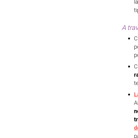
l
t
A tra
C
p
p
C
r
t
L
A
n
t
d
p